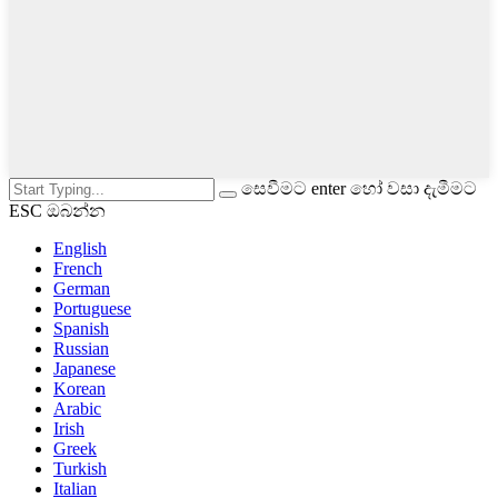
සෙවීමට enter හෝ වසා දැමීමට
ESC ඔබන්න
English
French
German
Portuguese
Spanish
Russian
Japanese
Korean
Arabic
Irish
Greek
Turkish
Italian