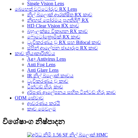
Single Vision Lens
බෙහෙත් වට්ටෝරුව RX Lens
නිල් බ්ලොක් ආරක්ෂිත RX කාච
නිදහස් පෝරමය ප්‍රගතිශීලී RX
HD Clear Vision RX කාච
බහු-ලක්ෂ්‍ය විකාශන RX කාච
ෆොටෝක්‍රොමික් RX කාච
ධ්‍රැවීකරණය වූ RX සහ Bifocal කාච
ස්පින් ආලේපන ඡායාරූප RX කාච
කාච ක්‍රියාකාරිත්වය
Ag+ Antivirus Lens
Anti Fog Lens
Anti Glare Lens
IR නිල් බ්ලොක් කාචය
ධ්‍රැවීකරණය වූ කාච
ටින්ටඩ් හිරු කාච
දර්පණ ආලේපනය සහිත ටින්ටඩ් හිරු කාච
ODM සේවාව
ආවරණය කරයි
කාච මෙවලම
විශේෂාංග නිෂ්පාදන