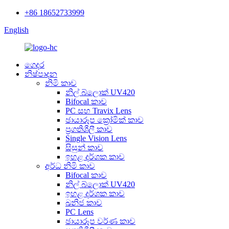
+86 18652733999
English
ගෙදර
නිෂ්පාදන
නිමි කාච
නිල් බ්ලොක් UV420
Bifocal කාච
PC සහ Travix Lens
ඡායාරූප ක්‍රෝමික් කාච
ප්‍රගතිශීලී කාච
Single Vision Lens
සිසුන් කාච
ඉහළ දර්ශක කාච
අර්ධ නිමි කාච
Bifocal කාච
නිල් බ්ලොක් UV420
ඉහළ දර්ශක කාච
ඛනිජ කාච
PC Lens
ඡායාරූප වර්ණ කාච