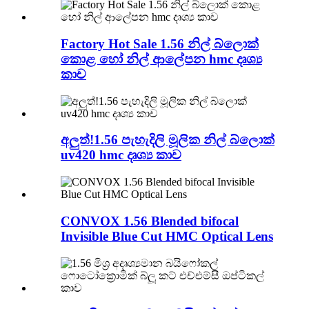
Factory Hot Sale 1.56 නිල් බ්ලොක්
කොළ හෝ නිල් ආලේපන hmc දෘශ්‍ය
කාච
අලුත්!1.56 පැහැදිලි මූලික නිල් බ්ලොක්
uv420 hmc දෘශ්‍ය කාච
CONVOX 1.56 Blended bifocal
Invisible Blue Cut HMC Optical Lens