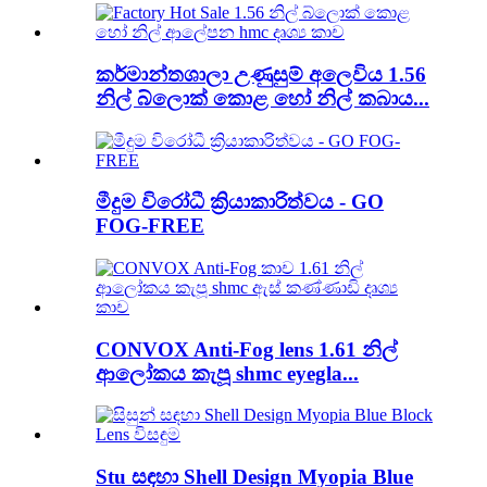
කර්මාන්තශාලා උණුසුම් අලෙවිය 1.56
නිල් බ්ලොක් කොළ හෝ නිල් කබාය...
මීදුම විරෝධී ක්‍රියාකාරිත්වය - GO
FOG-FREE
CONVOX Anti-Fog lens 1.61 නිල්
ආලෝකය කැපූ shmc eyegla...
Stu සඳහා Shell Design Myopia Blue