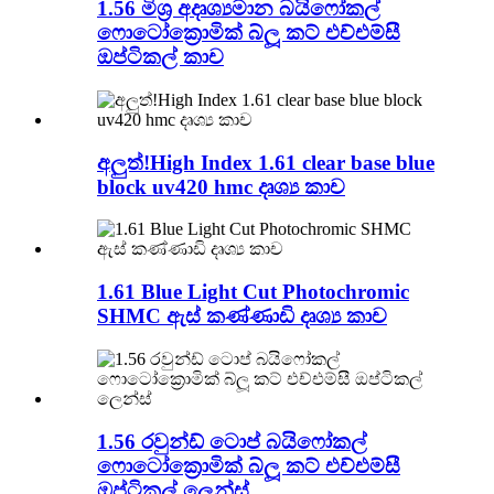
1.56 මිශ්‍ර අදෘශ්‍යමාන බයිෆෝකල්
ෆොටෝක්‍රොමික් බ්ලූ කට් එච්එම්සී
ඔප්ටිකල් කාච
අලුත්!High Index 1.61 clear base blue
block uv420 hmc දෘශ්‍ය කාච
1.61 Blue Light Cut Photochromic
SHMC ඇස් කණ්ණාඩි දෘශ්‍ය කාච
1.56 රවුන්ඩ් ටොප් බයිෆෝකල්
ෆොටෝක්‍රොමික් බ්ලූ කට් එච්එම්සී
ඔප්ටිකල් ලෙන්ස්