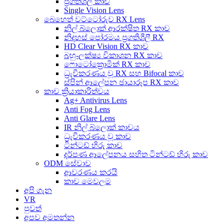
ප්‍රගතිශීලී කාච
Single Vision Lens
බෙහෙත් වට්ටෝරුව RX Lens
නිල් බ්ලොක් ආරක්ෂිත RX කාච
නිදහස් පෝරමය ප්‍රගතිශීලී RX
HD Clear Vision RX කාච
බහු-ලක්ෂ්‍ය විකාශන RX කාච
ෆොටෝක්‍රොමික් RX කාච
ධ්‍රැවීකරණය වූ RX සහ Bifocal කාච
ස්පින් ආලේපන ඡායාරූප RX කාච
කාච ක්‍රියාකාරිත්වය
Ag+ Antivirus Lens
Anti Fog Lens
Anti Glare Lens
IR නිල් බ්ලොක් කාචය
ධ්‍රැවීකරණය වූ කාච
ටින්ටඩ් හිරු කාච
දර්පණ ආලේපනය සහිත ටින්ටඩ් හිරු කාච
ODM සේවාව
ආවරණය කරයි
කාච මෙවලම
අපි ගැන
VR
පුවත්
අපව අමතන්න