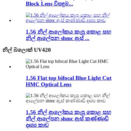
Block Lens විසඳුම...
1.56 නිල් ආලෝකය කැපූ කොළ සහ
නිල් ආලේපන shmc ඇස් ...
නිල් බ්ලොක් UV420
1.56 Flat top bifocal Blue Light Cut
HMC Optical Lens
1.56 නිල් ආලෝකය කැපූ කොළ සහ
නිල් ආලේපන shmc ඇස් කණ්ණාඩි
දෘශ්‍ය කාච