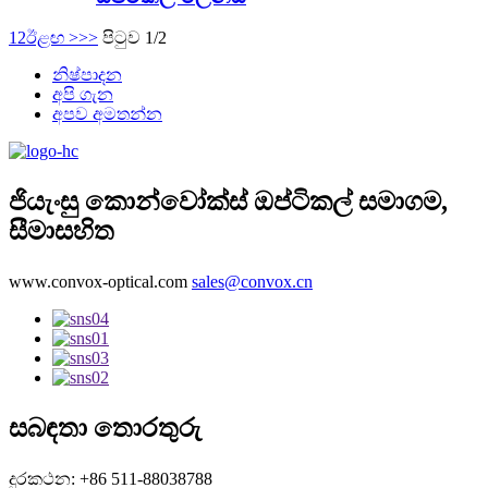
1
2
ඊළඟ >
>>
පිටුව 1/2
නිෂ්පාදන
අපි ගැන
අපව අමතන්න
ජියැංසු කොන්වෝක්ස් ඔප්ටිකල් සමාගම,
සීමාසහිත
www.convox-optical.com
sales@convox.cn
සබඳතා තොරතුරු
දුරකථන: +86 511-88038788