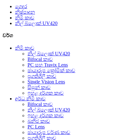
ගෙදර
නිෂ්පාදන
නිමි කාච
නිල් බ්ලොක් UV420
වර්ග
නිමි කාච
නිල් බ්ලොක් UV420
Bifocal කාච
PC සහ Travix Lens
ඡායාරූප ක්‍රෝමික් කාච
ප්‍රගතිශීලී කාච
Single Vision Lens
සිසුන් කාච
ඉහළ දර්ශක කාච
අර්ධ නිමි කාච
Bifocal කාච
නිල් බ්ලොක් UV420
ඉහළ දර්ශක කාච
ඛනිජ කාච
PC Lens
ඡායාරූප වර්ණ කාච
ප්‍රගතිශීලී කාච