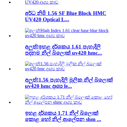
අර්ධ නිමි 1.56 SF Blue Block HMC
UV420 Optical L...
අලුත්!ඉහළ දර්ශකය 1.61 පැහැදිලි
පදනම නිල් බ්ලොක් uv420 hmc...
අලුත්!1.56 පැහැදිලි මූලික නිල් බ්ලොක්
uv420 hmc දෘශ්‍ය le...
ඉහළ දර්ශකය 1.71 නිල් බ්ලොක්
කොළ හෝ නිල් ආලේපන shm ...