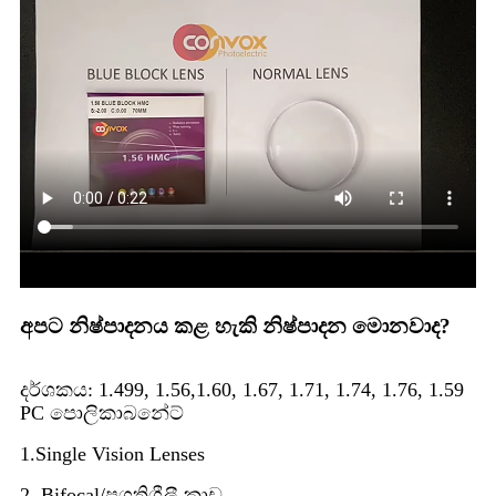
අපට නිෂ්පාදනය කළ හැකි නිෂ්පාදන මොනවාද?
දර්ශකය: 1.499, 1.56,1.60, 1.67, 1.71, 1.74, 1.76, 1.59
PC පොලිකාබනේට්
1.Single Vision Lenses
2. Bifocal/ප්‍රගතිශීලී කාච