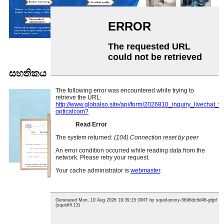
සහතිකය