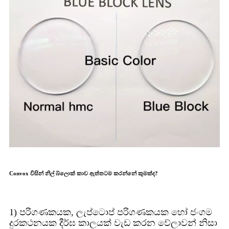
Convox විසින් නිල් බ්ලොක් කාච ඇත්තටම කරන්නේ කුමක්ද?
1) පරිගණකයක, ලැප්ටොප් පරිගණකයක හෝ ජංගම
දුරකථනයක දීර්ඝ කාලයක් වැඩ කරන වේලාවන් නිසා