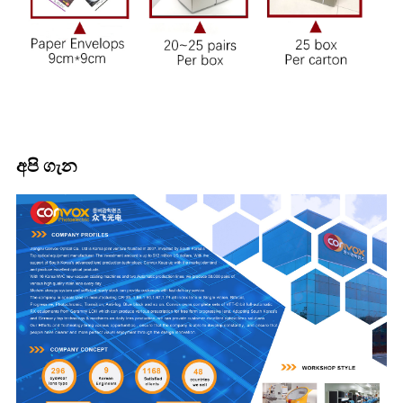
අපි ගැන