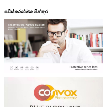
සවිස්තරාත්මක පින්තූර