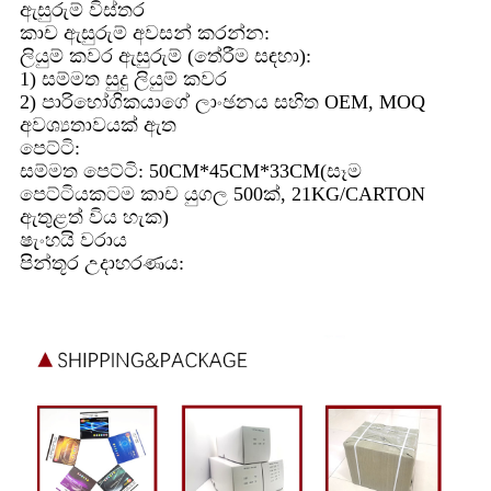
ඇසුරුම් විස්තර
කාච ඇසුරුම් අවසන් කරන්න:
ලියුම් කවර ඇසුරුම් (තේරීම සඳහා):
1) සම්මත සුදු ලියුම් කවර
2) පාරිභෝගිකයාගේ ලාංඡනය සහිත OEM, MOQ
අවශ්‍යතාවයක් ඇත
පෙට්ටි:
සම්මත පෙට්ටි: 50CM*45CM*33CM(සෑම
පෙට්ටියකටම කාච යුගල 500ක්, 21KG/CARTON
ඇතුළත් විය හැක)
ෂැංහයි වරාය
පින්තූර උදාහරණය: