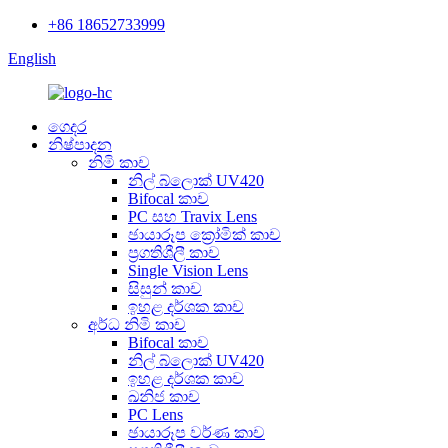
+86 18652733999
English
ගෙදර
නිෂ්පාදන
නිමි කාච
නිල් බ්ලොක් UV420
Bifocal කාච
PC සහ Travix Lens
ඡායාරූප ක්‍රෝමික් කාච
ප්‍රගතිශීලී කාච
Single Vision Lens
සිසුන් කාච
ඉහළ දර්ශක කාච
අර්ධ නිමි කාච
Bifocal කාච
නිල් බ්ලොක් UV420
ඉහළ දර්ශක කාච
ඛනිජ කාච
PC Lens
ඡායාරූප වර්ණ කාච