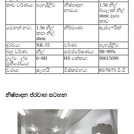
කාච වර්ණය:
පැහැදිලිව
නිෂ්පාදන
1.56 නිල්
නාමය:
බ්ලොක් නිල්
shmc දෘශ්‍ය
කාච
වෙනත් නම:
1.56 නිල්
නිර්මාණ:
ඇස්ෆෙරික්
කපා නිල්
shmc
ද්රව්ය:
NK-55
වර්ණ:
පැහැදිලිව
බහු වර්ණ:
නිල්
සම්ප්රේෂණය:
98~99%
උල්ෙල්ඛ
6~8H
HS කේතය:
90015099
ප්‍රතිරෝධය:
වරාය:
ෂැංහයි
විෂ්කම්භය:
65/70/75 මි.මී
නිෂ්පාදන ප්රවාහ සටහන