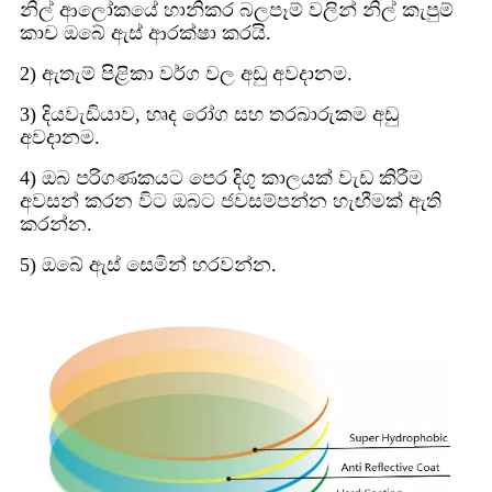
නිල් ආලෝකයේ හානිකර බලපෑම් වලින් නිල් කැපුම්
කාච ඔබේ ඇස් ආරක්ෂා කරයි.
2) ඇතැම් පිළිකා වර්ග වල අඩු අවදානම.
3) දියවැඩියාව, හෘද රෝග සහ තරබාරුකම අඩු
අවදානම.
4) ඔබ පරිගණකයට පෙර දිගු කාලයක් වැඩ කිරීම
අවසන් කරන විට ඔබට ජවසම්පන්න හැඟීමක් ඇති
කරන්න.
5) ඔබේ ඇස් සෙමින් හරවන්න.