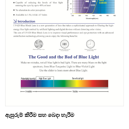
ඇසුරුම් කිරීම සහ බෙදා හැරීම