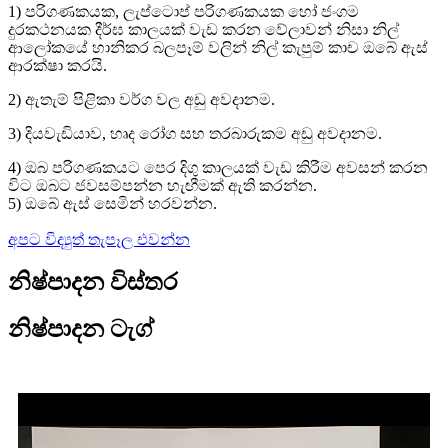
1) පරිගණකයක, ලැප්ටොප් පරිගණකයක හෝ ජංගම
දුරකථනයක දීර්ඝ කාලයක් වැඩ කරන වේලාවන් නිසා නිල්
ආලෝකයේ හානිකර බලපෑම් වලින් නිල් කැපුම් කාච ඔබේ ඇස්
ආරක්ෂා කරයි.
2) ඇතැම් පිළිකා වර්ග වල අඩු අවදානම.
3) දියවැඩියාව, හෘද රෝග සහ තරබාරුකම අඩු අවදානම.
4) ඔබ පරිගණකයට පෙර දිගු කාලයක් වැඩ කිරීම අවසන් කරන
විට ඔබට ජවසම්පන්න හැඟීමක් ඇති කරන්න.
5) ඔබේ ඇස් සෙමින් හරවන්න.
අපට විද්‍යුත් තැපෑල එවන්න
නිෂ්පාදන විස්තර
නිෂ්පාදන ටැග්