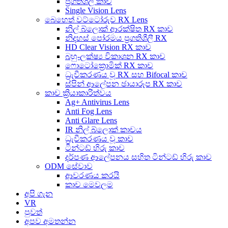
ප්‍රගතිශීලී කාච
Single Vision Lens
බෙහෙත් වට්ටෝරුව RX Lens
නිල් බ්ලොක් ආරක්ෂිත RX කාච
නිදහස් පෝරමය ප්‍රගතිශීලී RX
HD Clear Vision RX කාච
බහු-ලක්ෂ්‍ය විකාශන RX කාච
ෆොටෝක්‍රොමික් RX කාච
ධ්‍රැවීකරණය වූ RX සහ Bifocal කාච
ස්පින් ආලේපන ඡායාරූප RX කාච
කාච ක්‍රියාකාරිත්වය
Ag+ Antivirus Lens
Anti Fog Lens
Anti Glare Lens
IR නිල් බ්ලොක් කාචය
ධ්‍රැවීකරණය වූ කාච
ටින්ටඩ් හිරු කාච
දර්පණ ආලේපනය සහිත ටින්ටඩ් හිරු කාච
ODM සේවාව
ආවරණය කරයි
කාච මෙවලම
අපි ගැන
VR
පුවත්
අපව අමතන්න