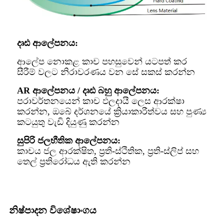
දෘඪ ආලේපනය:
ආලේප නොකළ කාච පහසුවෙන් යටපත් කර
සීරීම් වලට නිරාවරණය වන සේ සකස් කරන්න
AR ආලේපනය / දෘඪ බහු ආලේපනය:
පරාවර්තනයෙන් කාච ඵලදායී ලෙස ආරක්ෂා
කරන්න, ඔබේ දර්ශනයේ ක්‍රියාකාරීත්වය සහ පුණ්‍ය
කටයුතු වැඩි දියුණු කරන්න
සුපිරි ජලභීතික ආලේපනය:
කාචය ජල ආරක්ෂිත, ප්‍රති-ස්ථිතික, ප්‍රති-ස්ලිප් සහ
තෙල් ප්‍රතිරෝධය ඇති කරන්න
නිෂ්පාදන විශේෂාංගය