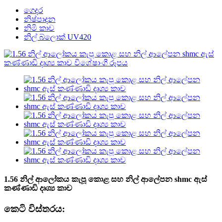
ගෙදර
නිෂ්පාදන
නිමි කාච
නිල් බ්ලොක් UV420
1.56 නිල් ආලෝකය කැපූ කොළ සහ නිල් ආලේපන shmc ඇස්
කණ්ණාඩි දෘශ්‍ය කාච
කෙටි විස්තරය: