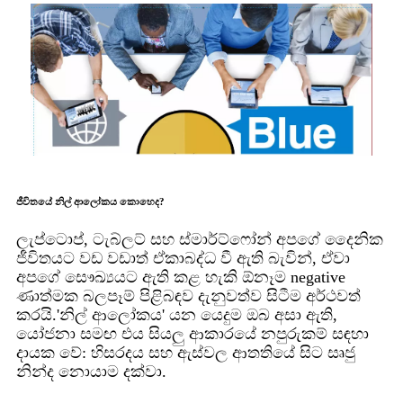
ජීවිතයේ නිල් ආලෝකය කොහෙද?
ලැප්ටොප්, ටැබ්ලට් සහ ස්මාර්ට්ෆෝන් අපගේ දෛනික
ජීවිතයට වඩ වඩාත් ඒකාබද්ධ වී ඇති බැවින්, ඒවා
අපගේ සෞඛ්‍යයට ඇති කළ හැකි ඕනෑම negative
ණාත්මක බලපෑම් පිළිබඳව දැනුවත්ව සිටීම අර්ථවත්
කරයි.'නිල් ආලෝකය' යන යෙදුම ඔබ අසා ඇති,
යෝජනා සමඟ එය සියලු ආකාරයේ නපුරුකම් සඳහා
දායක වේ: හිසරදය සහ ඇස්වල ආතතියේ සිට සෘජු
නින්ද නොයාම දක්වා.