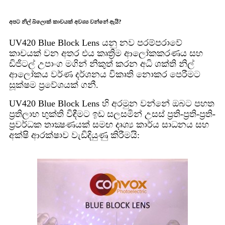
අපට නිල් බ්ලොක් කාචයක් අවශ්‍ය වන්නේ ඇයි?
UV420 Blue Block Lens යනු නව පරම්පරාවේ
කාචයක් වන අතර එය කෘත්‍රිම ආලෝකකරණය සහ
ඩිජිටල් උපාංග මගින් නිකුත් කරන අධි ශක්ති නිල්
ආලෝකය වර්ණ දර්ශනය විකෘති නොකර පෙරීමට
සූක්ෂම ප්‍රවේශයක් ගනී.
UV420 Blue Block Lens හි අරමුන වන්නේ ඔබට පහත
ප්‍රතිලාභ භුක්ති විඳීමට ඉඩ සලසමින් උසස් ප්‍රති-ප්‍රති-ප්‍රති-
ප්‍රවර්ධක තාක්‍ෂණයක් සමඟ දෘශ්‍ය කාර්ය සාධනය සහ
අක්ෂි ආරක්ෂාව වැඩිදියුණු කිරීමයි: