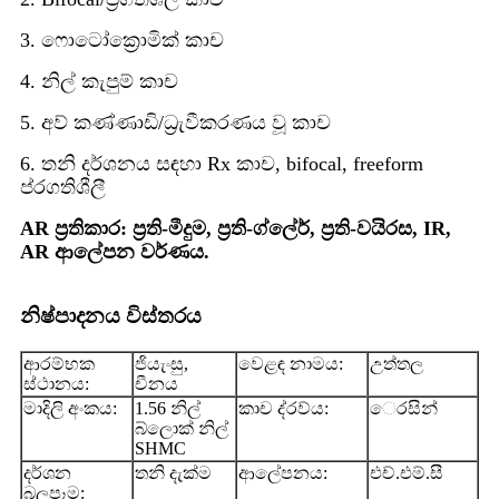
3. ෆොටෝක්‍රොමික් කාච
4. නිල් කැපුම් කාච
5. අව් කණ්ණාඩි/ධ්‍රැවීකරණය වූ කාච
6. තනි දර්ශනය සඳහා Rx කාච, bifocal, freeform
ප්රගතිශීලී
AR ප්‍රතිකාර: ප්‍රති-මීදුම, ප්‍රති-ග්ලේර්, ප්‍රති-වයිරස, IR,
AR ආලේපන වර්ණය.
නිෂ්පාදනය විස්තරය
ආරම්භක
ජියැංසු,
වෙළඳ නාමය:
උත්තල
ස්ථානය:
චීනය
මාදිලි අංකය:
1.56 නිල්
කාච ද්රව්ය:
ෙරසින්
බ්ලොක් නිල්
SHMC
දර්ශන
තනි දැක්ම
ආලේපනය:
එච්.එම්.සී
බලපෑම: