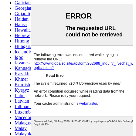
Galician
Georgian
Gujarati
Haitian
Hausa
Hawaiian
Hebrew
Hmong
Hungarian
Icelandic
Igbo
Javanese
Kannada
Kazakh
Khmer
Kurdish
Kyrgyz
Latin
Latvian
Lithuanian
Luxembou..
Macedonian
Malagasy
Malay
Malayalam