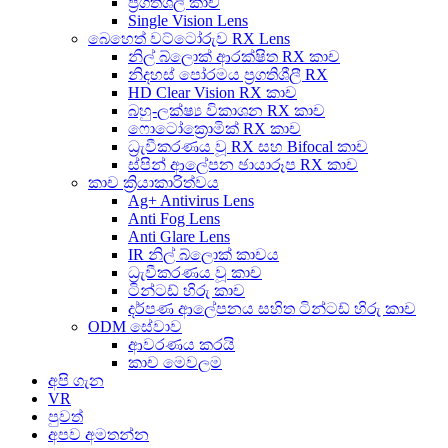
ප්‍රගතිශීලී කාච
Single Vision Lens
බෙහෙත් වට්ටෝරුව RX Lens
නිල් බ්ලොක් ආරක්ෂිත RX කාච
නිදහස් පෝරමය ප්‍රගතිශීලී RX
HD Clear Vision RX කාච
බහු-ලක්ෂ්‍ය විකාශන RX කාච
ෆොටෝක්‍රොමික් RX කාච
ධ්‍රැවීකරණය වූ RX සහ Bifocal කාච
ස්පින් ආලේපන ඡායාරූප RX කාච
කාච ක්‍රියාකාරිත්වය
Ag+ Antivirus Lens
Anti Fog Lens
Anti Glare Lens
IR නිල් බ්ලොක් කාචය
ධ්‍රැවීකරණය වූ කාච
ටින්ටඩ් හිරු කාච
දර්පණ ආලේපනය සහිත ටින්ටඩ් හිරු කාච
ODM සේවාව
ආවරණය කරයි
කාච මෙවලම
අපි ගැන
VR
පුවත්
අපව අමතන්න