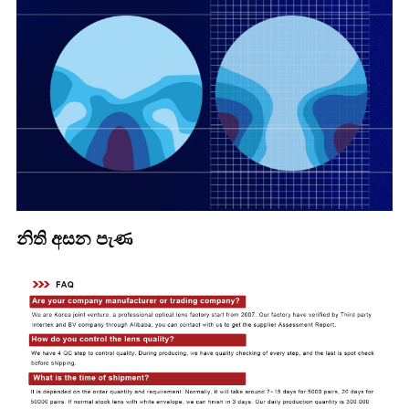
නිති අසන පැණ