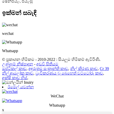
ෂෙන්ජියැං, ජියැංසු
ඉක්මන් සබැඳි
wechat
Whatsapp
© ප්‍රකාශන හිමිකම - 2010-2022 : සියලුම හිමිකම් ඇවිරිණි.
උණුසුම් නිෂ්පාදන
-
අඩවි සිතියම
ඔප්ටිකල් කාච
,
අඳුරුතම සංක්‍රාන්ති කාච
,
නිල් කිරණ කාච
,
Cr 39
නිල් ආලෝක කාච
,
ධ්‍රැවීකරණය වූ බෙහෙත් වට්ටෝරු කාච
,
අක්ෂි කාච හිස්
,
ඊමේල් යවන්න
WeChat
Whatsapp
x