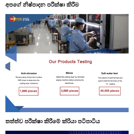
අපගේ නිෂ්පාදන පරීක්ෂා කිරීම
තත්ත්ව පරීක්ෂා කිරීමේ ක්රියා පටිපාටිය