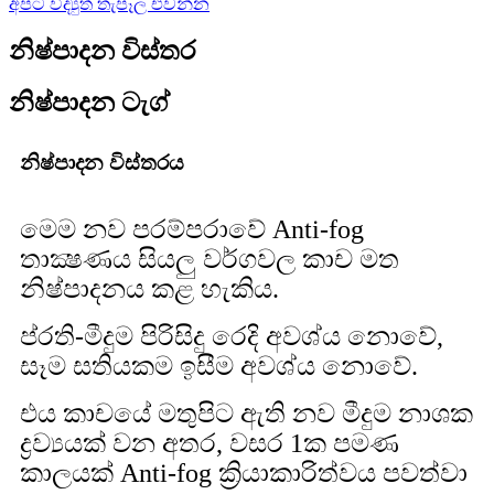
අපට විද්‍යුත් තැපෑල එවන්න
නිෂ්පාදන විස්තර
නිෂ්පාදන ටැග්
නිෂ්පාදන විස්තරය
මෙම නව පරම්පරාවේ Anti-fog
තාක්‍ෂණය සියලු වර්ගවල කාච මත
නිෂ්පාදනය කළ හැකිය.
ප්රති-මීදුම පිරිසිදු රෙදි අවශ්ය නොවේ,
සෑම සතියකම ඉසීම අවශ්ය නොවේ.
එය කාචයේ මතුපිට ඇති නව මීදුම නාශක
ද්‍රව්‍යයක් වන අතර, වසර 1ක පමණ
කාලයක් Anti-fog ක්‍රියාකාරිත්වය පවත්වා