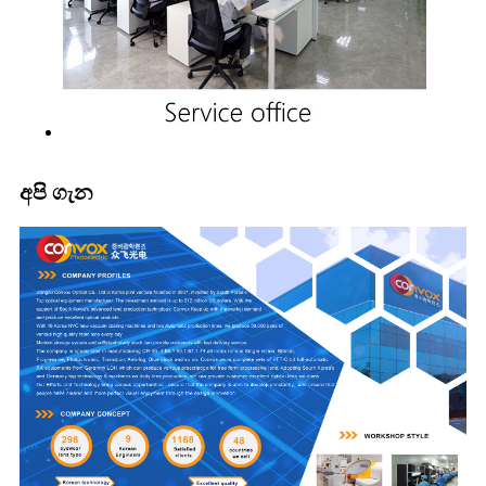
අපි ගැන