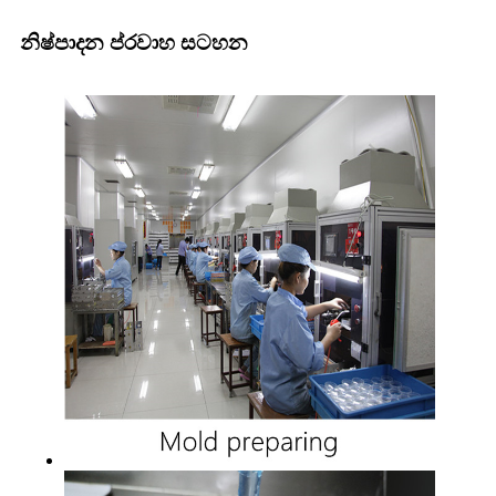
නිෂ්පාදන ප්රවාහ සටහන