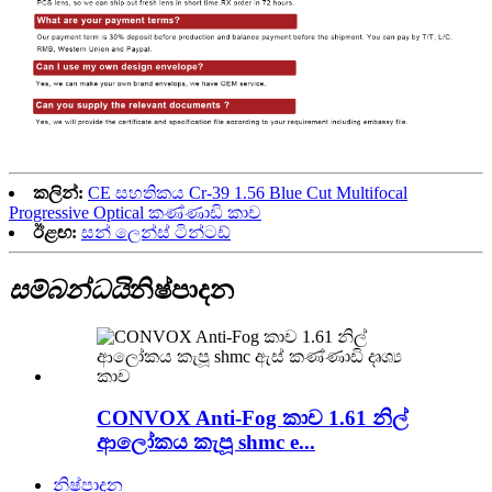
කලින්:
CE සහතිකය Cr-39 1.56 Blue Cut Multifocal
Progressive Optical කණ්ණාඩි කාච
ඊළඟ:
සන් ලෙන්ස් ටින්ටඩ්
සම්බන්ධයි
නිෂ්පාදන
CONVOX Anti-Fog කාච 1.61 නිල්
ආලෝකය කැපූ shmc e...
නිෂ්පාදන