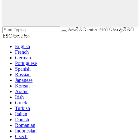
සෙවීමට enter හෝ වසා දැමීමට
ESC ඔබන්න
English
French
German
Portuguese
Spanish
Russian
Japanese
Korean
Arabic
Irish
Greek
Turkish
Italian
Danish
Romanian
Indonesian
Czech