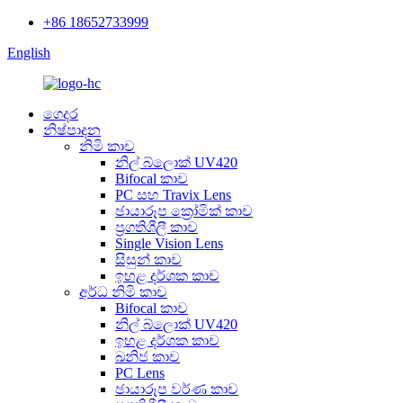
+86 18652733999
English
ගෙදර
නිෂ්පාදන
නිමි කාච
නිල් බ්ලොක් UV420
Bifocal කාච
PC සහ Travix Lens
ඡායාරූප ක්‍රෝමික් කාච
ප්‍රගතිශීලී කාච
Single Vision Lens
සිසුන් කාච
ඉහළ දර්ශක කාච
අර්ධ නිමි කාච
Bifocal කාච
නිල් බ්ලොක් UV420
ඉහළ දර්ශක කාච
ඛනිජ කාච
PC Lens
ඡායාරූප වර්ණ කාච