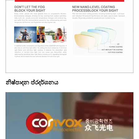
නිෂ්පාදන ප්රදර්ශනය