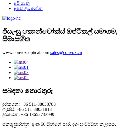
අපි ගැන
අපව අමතන්න
ජියැංසු කොන්වෝක්ස් ඔප්ටිකල් සමාගම,
සීමාසහිත
www.convox-optical.com
sales@convox.cn
සබඳතා තොරතුරු
දුරකථන: +86 511-88038788
ෆැක්ස්: +86-511-88031818
දුරකථන: +86 18652733999
එකතු කරන්න: අංක 56 යින්හේ පාර, දගං සංවර්ධන කලාපය,