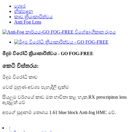
ගෙදර
නිෂ්පාදන
කාච ක්‍රියාකාරිත්වය
Anti Fog Lens
මීදුම විරෝධී ක්‍රියාකාරිත්වය - GO FOG-FREE
කෙටි විස්තරය:
මීදුම විරෝධී කාච
වෙස් මුහුණ අවශ්‍ය පැහැදිලි දැක්ම
සියලුම වර්ගයේ කාච මත භාවිතා කළ හැක.RX prescripiton lens
ඇතුළත් වේ
අපගේ සූදානම් තොගය 1.61 blue block Anti-fog HMC වේ.
: