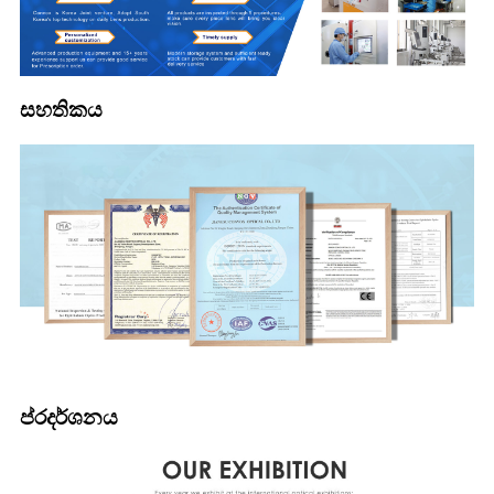
සහතිකය
ප්රදර්ශනය