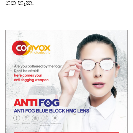
ගත හැක.