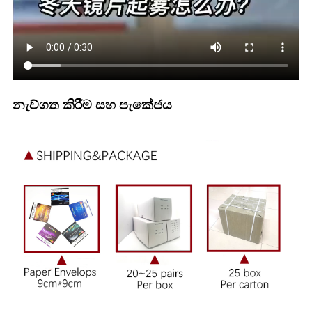
නැව්ගත කිරීම සහ පැකේජය